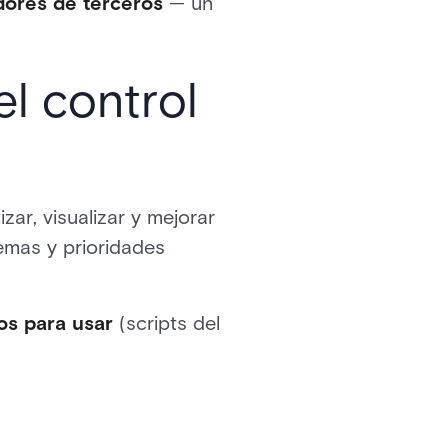
dores de terceros
— un
el control
zar, visualizar y mejorar
emas y prioridades
os para usar
(scripts del