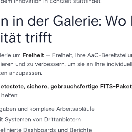
dem Innovation in Echtzeit stattfindet.
 in der Galerie: Wo 
tät trifft
alerie um
Freiheit
— Freiheit, Ihre AaC-Bereitstellu
isieren und zu verbessern, um sie an Ihre individu
äten anzupassen.
etestete, sichere, gebrauchsfertige FITS-Pake
 helfen:
fgaben und komplexe Arbeitsabläufe
it Systemen von Drittanbietern
definierte Dashboards und Berichte