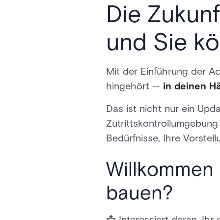
Die Zukunft
und Sie kö
Mit der Einführung der Acr
hingehört —
in deinen H
Das ist nicht nur ein Upd
Zutrittskontrollumgebung 
Bedürfnisse, Ihre Vorstel
Willkommen i
bauen?
📩 Interessiert daran, Ih