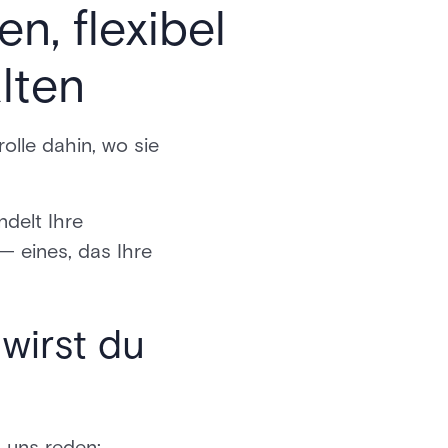
n, flexibel
lten
rolle dahin, wo sie
ndelt Ihre
— eines, das Ihre
 wirst du
s uns reden: