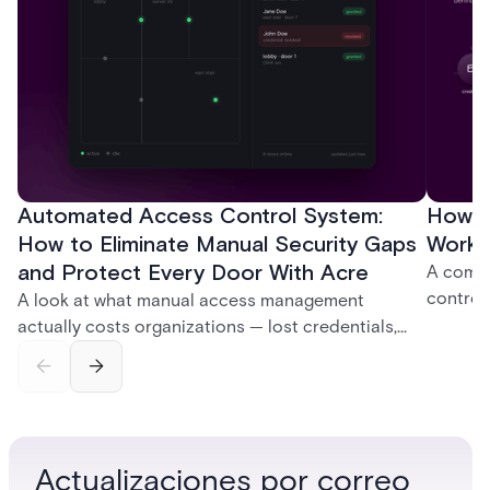
Automated Access Control System:
How D
How to Eliminate Manual Security Gaps
Work:
and Protect Every Door With Acre
A compl
control
A look at what manual access management
credent
actually costs organizations — lost credentials,
and sof
incomplete audit trails, and wasted security hours
models 
— and how Acre's automated access control
who get
platforms close those gaps without forcing a full
infrastructure overhaul.
Actualizaciones por correo