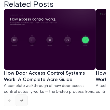
Related Posts
How Door Access Control Systems
How B
Work: A Complete Acre Guide
Works
A complete walkthrough of how door access
A techn
control actually works — the 5-step process from
control
credential swipe to unlock, the four core hardware
creatio
and software components, and the access control
fingerpr
models (DAC, MAC, RBAC, ABAC) that determine
and wha