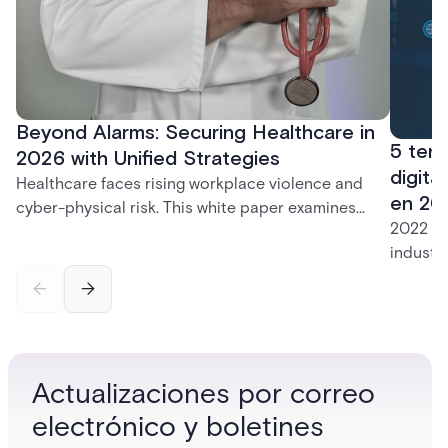
Beyond Alarms: Securing Healthcare in
5 ten
2026 with Unified Strategies
digita
Healthcare faces rising workplace violence and
en 20
cyber-physical risk. This white paper examines
2022 fu
integrated security for safer care.
industr
varias 
cartera 
Con un 
se ofre
potente
Actualizaciones por correo
centrad
electrónico y boletines
de las 
sus ins