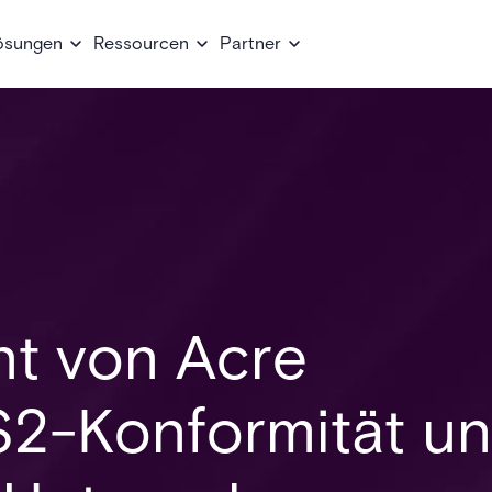
ösungen
Ressourcen
Partner
t von Acre
IS2-Konformität u