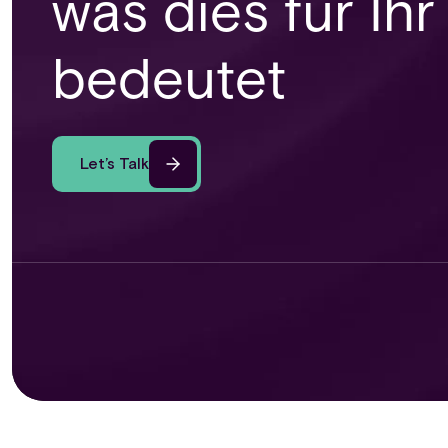
was dies für I
bedeutet
Let’s Talk