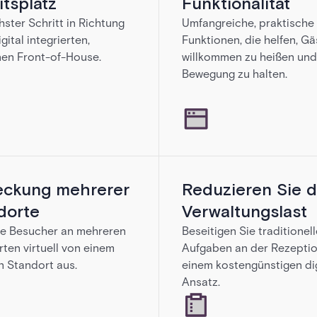
itsplatz
Funktionalität
oske fühlen sich
hster Schritt in Richtung
Umfangreiche, praktische
gital integrierten,
Funktionen, die helfen, Gä
en Front-of-House.
willkommen zu heißen und 
Bewegung zu halten.
ckung mehrerer
Reduzieren Sie d
dorte
Verwaltungslast
te Besucher an mehreren
Beseitigen Sie traditionell
ten virtuell von einem
Aufgaben an der Rezeptio
n Standort aus.
einem kostengünstigen di
Ansatz.