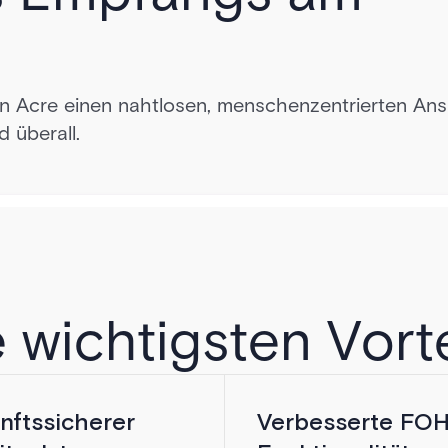
von Acre einen nahtlosen, menschenzentrierten Ans
 überall.
LE REZEPTI
E ZUKUNFT
 wichtigsten Vort
Verpasste erste
nftssicherer
Verbesserte FOH
chalter sind