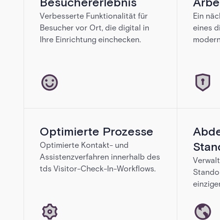
Besuchererlebnis
Arbe
unzureichend — und automatische Ki
Verbesserte Funktionalität für
Ein näc
oft kalt und verwirrend an.
Besucher vor Ort, die digital in
eines di
Ihre Einrichtung einchecken.
modern
Optimierte Prozesse
Abde
Stan
Optimierte Kontakt- und
Assistenzverfahren innerhalb des
Verwal
tds Visitor-Check-In-Workflows.
Standor
einzige