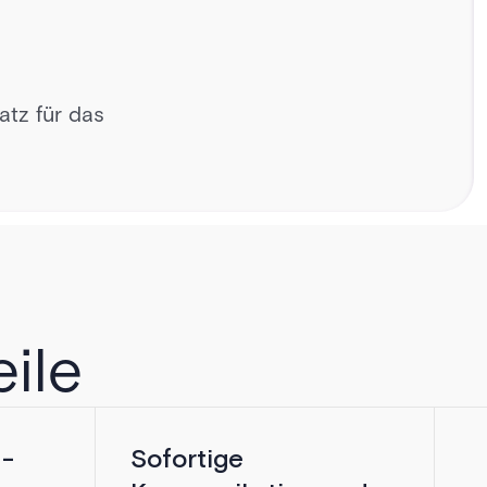
atz für das
ONISTEN
eile
-
Sofortige