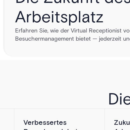
Arbeitsplatz
Erfahren Sie, wie der Virtual Receptionist 
Besuchermanagement bietet — jederzeit und
VIRTUEL
SIND DI
Die
Leere Lobbys. Verlorene Besucher. 
Verbessertes
Zuku
Eindrücke. Herkömmliche Empfangss