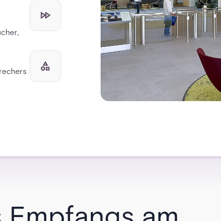
ucher,
rechers
s Empfangs am