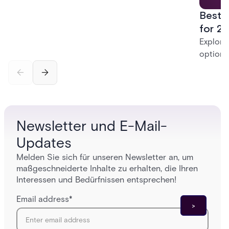
platform—creating a practical path from today’s
Best 
systems to a more connected, cloud-enabled
future.
for 20
Explore
options
securit
alarms,
enterpri
Newsletter und E-Mail-
Updates
Melden Sie sich für unseren Newsletter an, um
maßgeschneiderte Inhalte zu erhalten, die Ihren
Interessen und Bedürfnissen entsprechen!
Email address
*