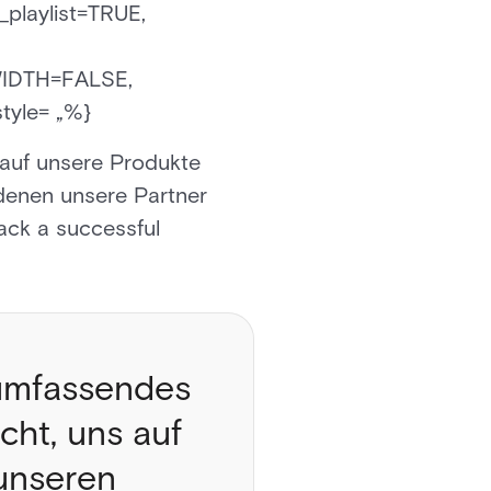
_playlist=TRUE,
IDTH=FALSE,
tyle= „%}
 auf unsere Produkte
 denen unsere Partner
ack a successful
 umfassendes
cht, uns auf
unseren