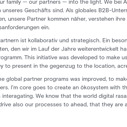
 family — our partners — into the light. We bei 
n unseres Geschäfts sind. Als globales B2B-Unte
en, unsere Partner kommen näher, verstehen ihre
tsanforderungen ein.
artnern ist kollaborativ und strategisch. Ein beso
en, den wir im Lauf der Jahre weiterentwickelt hab
ogramm. This initiative was developed to make us
y to present in the gegenzug to the location, acre 
the global partner programs was improved, to mak
ners. I'm core goes to create an ökosystem with th
 interagating. We know that the world digital rasa
rive also our processes to ahead, that they are an