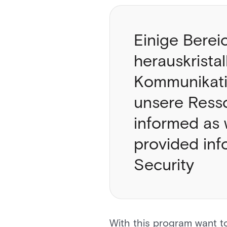
Einige Berei
herauskristal
Kommunikati
unsere Resso
informed as 
provided inf
Security
With this program want t