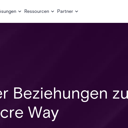
ösungen
Ressourcen
Partner
er Beziehungen z
Acre Way