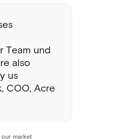
ses
er Team und
re also
by us
ck, COO, Acre
e our market