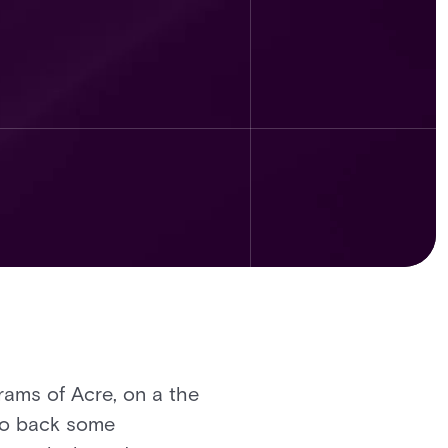
rams of Acre, on a the
 to back some