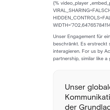
{% video_player „embed_p
VIRAL_SHARING=FALSCH
HIDDEN_CONTROLS=FAL
WIDTH='702,6476578411406
Unser Engagement für ein
beschränkt. Es erstreckt
interagieren. For us by A
partnership, similar like a
Unser globa
Kommunikatio
der Grundla