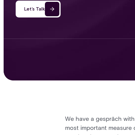
Let’s Talk
We have a gespräch with V
most important measure o