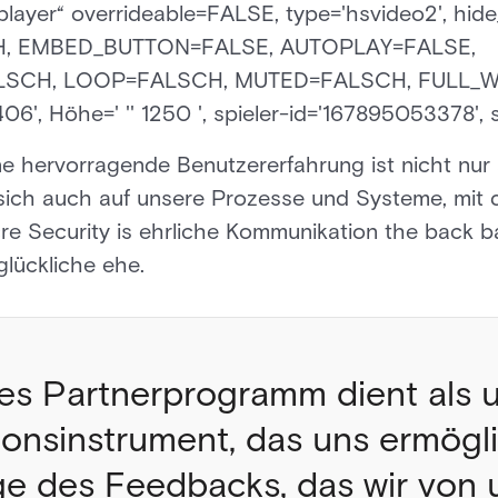
layer“ overrideable=FALSE, type='hsvideo2', hide
, EMBED_BUTTON=FALSE, AUTOPLAY=FALSE,
SCH, LOOP=FALSCH, MUTED=FALSCH, FULL_W
', Höhe=' '' 1250 ', spieler-id='167895053378', s
e hervorragende Benutzererfahrung ist nicht nur
 sich auch auf unsere Prozesse und Systeme, mit
cre Security is ehrliche Kommunikation the back b
 glückliche ehe.
les Partnerprogramm dient als
nsinstrument, das uns ermögli
ge des Feedbacks, das wir von 