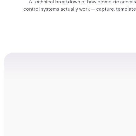
A technical breakdown of how biometric access
control systems actually work — capture, template
creation, storage, and matching — plus a look at
fingerprint, facial, iris, and palm vein technologies, and
what it takes to deploy biometrics reliably across an
enterprise.