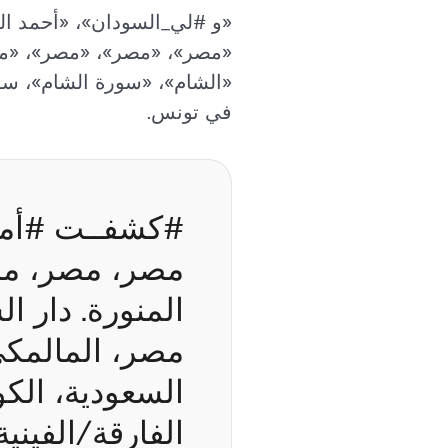
«و #لي_السودان»، «أحمد ا
«مصر»، «مصر»، «مصر»، «مصر
«الشام»، «سورة الشام»، سور
في تونس.
مصر، مصر، مص
مصر، المالمكي
السعودية، الكوي