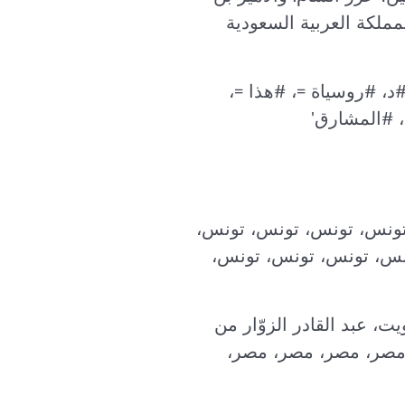
مملكة العربية السعودية
aa، Sishq=' hsvideo2 '، #فك_نعمه، #د، #روسياة =، #هذا =،
ى =، # #الطاقة =، #مصر، #هذا_، full_width =الهاجرت،' 1309 '، العراق_982'، #المشارق'
 تونس، تونس، تونس، تونس،
نس، تونس، تونس، تونس،
يت، عبد القادر الزوّار من
مصر، مصر، مصر، مصر،