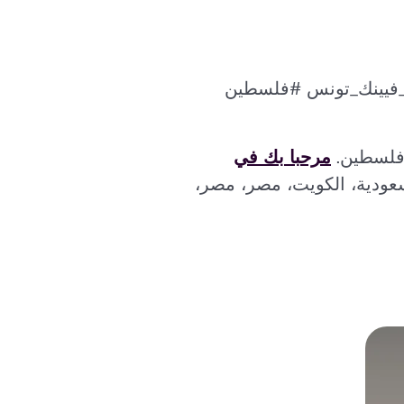
ن_فيينك_تونس #فلسطين
مرحبا بك في
سعودية، الكويت، مصر، مصر،