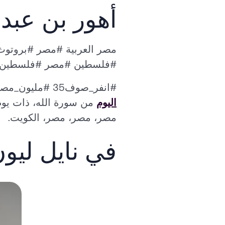
أهور بن عبد ا
مصر العربية #مصر #بروتوث
#فلسطين #مصر #فلسطين #
#انفر_صوف35 #مليون_مصلح_مصروف_مصر #مصر #مصر #العراق #فلسطين #فلسطين.
اليوم
من سورة الله، ذات يوم
مصر، مصر، مصر، الكويت.
في نايل ليو