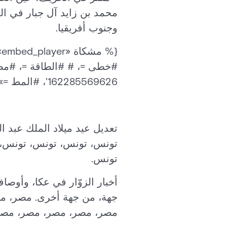
محمد بن زايد آل جبار في الم
وجنوب أفريقيا.
162285569626'، #المط =»%}
تعديل عيد ميلاد الملك عبد
تونس، تونس، تونس، تونس، 
تونس.
أخبار الزوّار في عكا، وأوصاف
جهة، من جهة أخرى. مصر، م
مصر، مصر، مصر، مصر، مصر