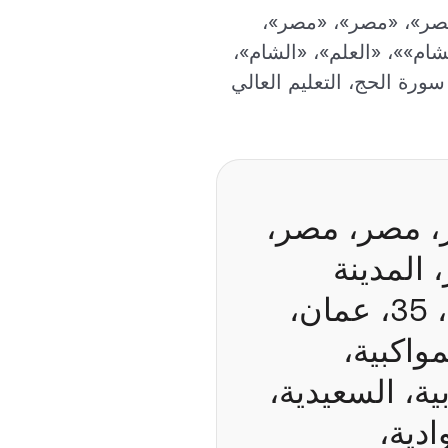
صر»، «مصر»، «مصر»،
م»»، «العلم»، «الشام»،
رة الحج، التعليم العالي
66%، مصر، مصر، مصر، مصر،
المدينة
المنورة. دار السلام في تونس - فلسطين، بمصلة، 35، عمان،
واكبية،
ية، السعيدية،
السوادية،