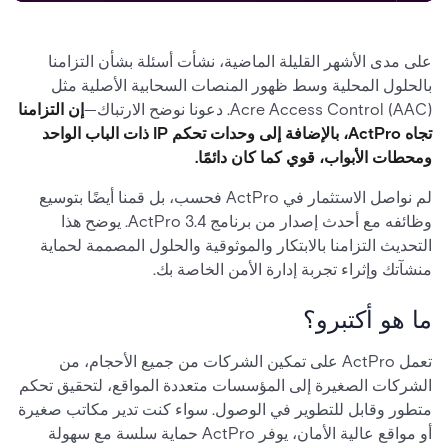
على مدى الأشهر القليلة الماضية، نشأت أسئلة بشأن التزامنا
بالحلول المحلية وسط ظهور المنصات السحابية الأصلية مثل
Acre Access Control (AAC). دعونا نوضح الارتباك—
إن التزامنا
تجاه ActPro، بالإضافة إلى وحدات تحكم IP ذات الباب الواحد
ومحطات الأبواب، قوي كما كان دائمًا.
لم نواصل الاستثمار في ActPro فحسب، بل قمنا أيضًا بتوسيع
وظائفه مع أحدث إصدار من برنامج ActPro 3.4. يوضح هذا
التحديث التزامنا بالابتكار والموثوقية والحلول المصممة لحماية
منشآتك وإثراء تجربة إدارة الأمن الخاصة بك.
ما هو أكتبرو؟
تعمل ActPro على تمكين الشركات من جميع الأحجام، من
الشركات الصغيرة إلى المؤسسات متعددة المواقع، لتحقيق تحكم
متطور وقابل للتطوير في الوصول. سواء كنت تدير مكاتب صغيرة
أو مواقع عالية الأمان، يوفر ActPro حماية سلسة مع سهولة