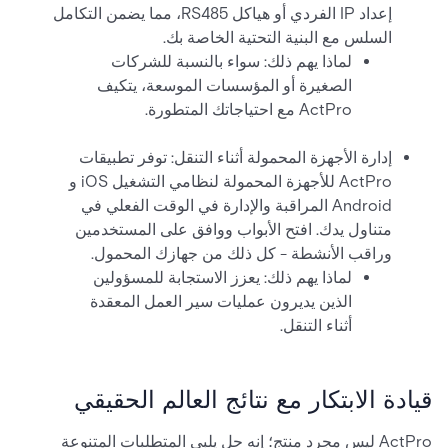
إعداد IP الفردي أو هياكل RS485، مما يضمن التكامل
السلس مع البنية التحتية الخاصة بك.
لماذا يهم ذلك: سواء بالنسبة للشركات
الصغيرة أو المؤسسات الموسعة، يتكيف
ActPro مع احتياجاتك المتطورة.
إدارة الأجهزة المحمولة أثناء التنقل: توفر تطبيقات
ActPro للأجهزة المحمولة لنظامي التشغيل iOS و
Android المراقبة والإدارة في الوقت الفعلي في
متناول يدك. افتح الأبواب ووافق على المستخدمين
وراقب الأنشطة - كل ذلك من جهازك المحمول.
لماذا يهم ذلك: يعزز الاستجابة للمسؤولين
الذين يديرون عمليات سير العمل المعقدة
أثناء التنقل.
قيادة الابتكار مع نتائج العالم الحقيقي
ActPro ليس مجرد منتج؛ إنه حل يلبي المتطلبات المتنوعة