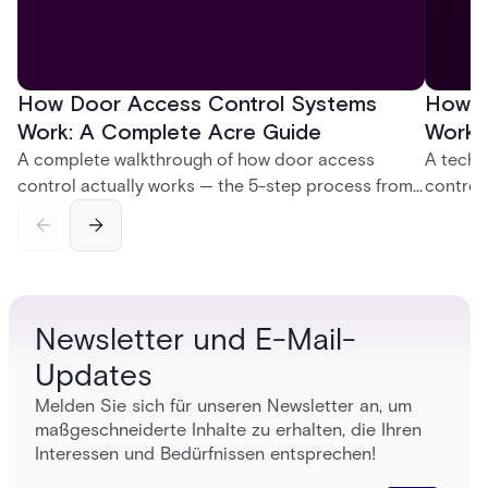
How Door Access Control Systems
How B
Work: A Complete Acre Guide
Works
A complete walkthrough of how door access
A techn
control actually works — the 5-step process from
control
credential swipe to unlock, the four core hardware
creatio
and software components, and the access control
fingerpr
models (DAC, MAC, RBAC, ABAC) that determine
and wha
who gets in where.
across 
Newsletter und E-Mail-
Updates
Melden Sie sich für unseren Newsletter an, um
maßgeschneiderte Inhalte zu erhalten, die Ihren
Interessen und Bedürfnissen entsprechen!