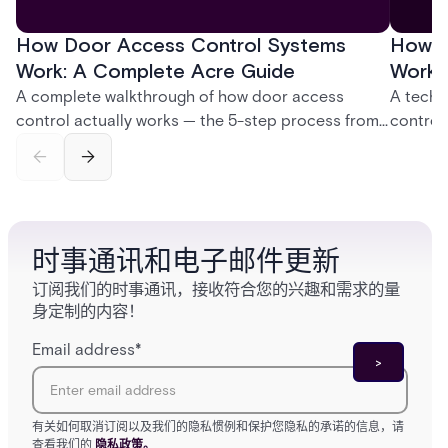
How Door Access Control Systems
How B
Work: A Complete Acre Guide
Works
A complete walkthrough of how door access
A techn
control actually works — the 5-step process from
control
credential swipe to unlock, the four core hardware
creatio
and software components, and the access control
fingerpr
models (DAC, MAC, RBAC, ABAC) that determine
and wha
who gets in where.
across 
时事通讯和电子邮件更新
订阅我们的时事通讯，接收符合您的兴趣和需求的量
身定制的内容！
Email address
*
有关如何取消订阅以及我们的隐私惯例和保护您隐私的承诺的信息，请
查看我们的
隐私政策。