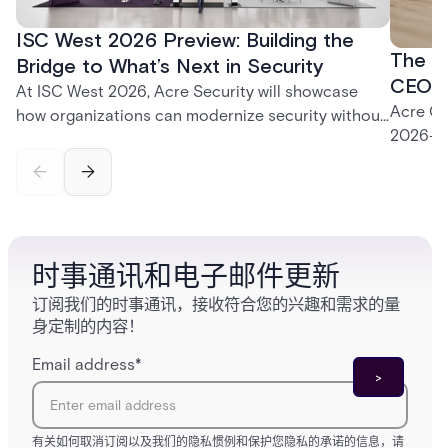
ISC West 2026 Preview: Building the
The P
Bridge to What’s Next in Security
CEO K
At ISC West 2026, Acre Security will showcase
Acre CE
how organizations can modernize security without
2026—fr
disruption. From trusted on-premises platforms to
support
the unified One Acre ecosystem, Acre Bridge
long-te
creates a practical path between today’s systems
and tomorrow’s cloud-enabled security
environment.
时事通讯和电子邮件更新
订阅我们的时事通讯，接收符合您的兴趣和需求的量
身定制的内容！
Email address
*
有关如何取消订阅以及我们的隐私惯例和保护您隐私的承诺的信息，请