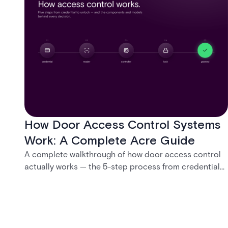
How Door Access Control Systems
Work: A Complete Acre Guide
A complete walkthrough of how door access control
actually works — the 5-step process from credential
swipe to unlock, the four core hardware and software
components, and the access control models (DAC,
MAC, RBAC, ABAC) that determine who gets in where.