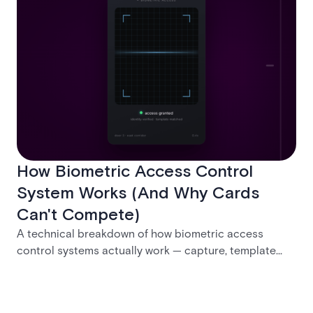
How Biometric Access Control
System Works (And Why Cards
Can't Compete)
A technical breakdown of how biometric access
control systems actually work — capture, template
creation, storage, and matching — plus a look at
fingerprint, facial, iris, and palm vein technologies, and
what it takes to deploy biometrics reliably across an