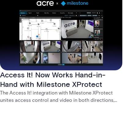
Access It! Now Works Hand-in-
Hand with Milestone XProtect
The Access It! integration with Milestone XProtect
unites access control and video in both directions,
letting operators verify events with footage and
command doors and devices from a single interface.