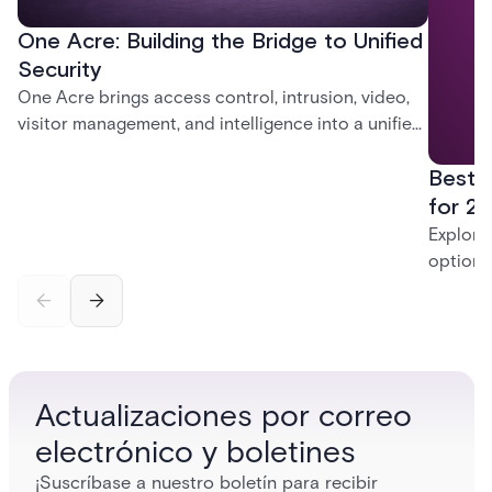
One Acre: Building the Bridge to Unified
Security
One Acre brings access control, intrusion, video,
visitor management, and intelligence into a unified
platform—creating a practical path from today’s
Best 
systems to a more connected, cloud-enabled
future.
for 20
Explore
options
securit
alarms,
enterpri
Actualizaciones por correo
electrónico y boletines
¡Suscríbase a nuestro boletín para recibir