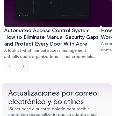
Automated Access Control System:
How D
How to Eliminate Manual Security Gaps
Work:
and Protect Every Door With Acre
A compl
control
A look at what manual access management
credent
actually costs organizations — lost credentials,
and sof
incomplete audit trails, and wasted security hours
models 
— and how Acre's automated access control
who get
platforms close those gaps without forcing a full
infrastructure overhaul.
Actualizaciones por correo
electrónico y boletines
¡Suscríbase a nuestro boletín para recibir
contenido personalizado que se adapte a sus