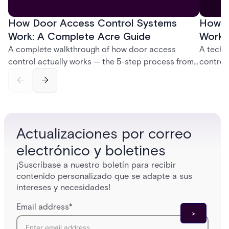
How Door Access Control Systems
How B
Work: A Complete Acre Guide
Works
A complete walkthrough of how door access
A techn
control actually works — the 5-step process from
control
credential swipe to unlock, the four core hardware
creatio
and software components, and the access control
fingerpr
models (DAC, MAC, RBAC, ABAC) that determine
and wha
who gets in where.
across 
Actualizaciones por correo
electrónico y boletines
¡Suscríbase a nuestro boletín para recibir
contenido personalizado que se adapte a sus
intereses y necesidades!
Email address
*