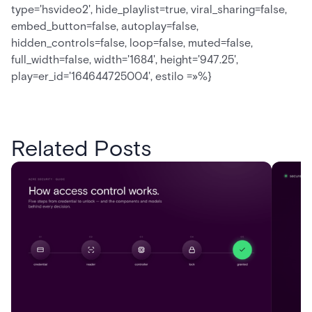
type='hsvideo2', hide_playlist=true, viral_sharing=false,
embed_button=false, autoplay=false,
hidden_controls=false, loop=false, muted=false,
full_width=false, width='1684', height='947.25',
play=er_id='164644725004', estilo =»%}
Related Posts