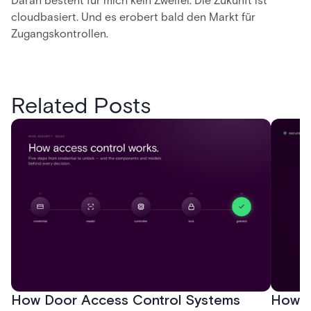
Daran besteht für mich kein Zweifel. Die Zukunft ist
cloudbasiert. Und es erobert bald den Markt für
Zugangskontrollen.
Related Posts
How Door Access Control Systems
How B