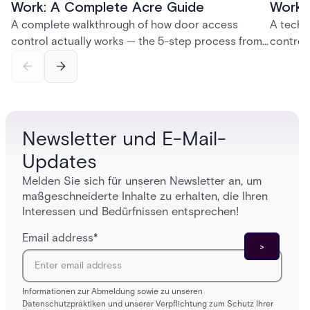
Work: A Complete Acre Guide
Works
A complete walkthrough of how door access
A techn
control actually works — the 5-step process from
control
credential swipe to unlock, the four core hardware
creatio
and software components, and the access control
fingerpr
models (DAC, MAC, RBAC, ABAC) that determine
and wha
who gets in where.
across 
Newsletter und E-Mail-
Updates
Melden Sie sich für unseren Newsletter an, um
maßgeschneiderte Inhalte zu erhalten, die Ihren
Interessen und Bedürfnissen entsprechen!
Email address
*
Informationen zur Abmeldung sowie zu unseren
Datenschutzpraktiken und unserer Verpflichtung zum Schutz Ihrer