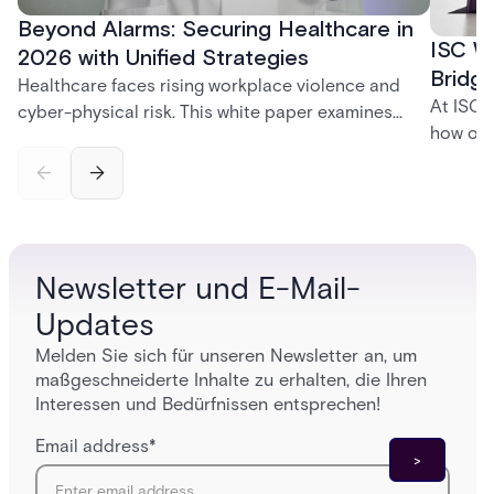
Beyond Alarms: Securing Healthcare in
ISC W
2026 with Unified Strategies
Bridge
Healthcare faces rising workplace violence and
At ISC 
cyber-physical risk. This white paper examines
how org
integrated security for safer care.
disrupt
the uni
creates
and tom
environ
Newsletter und E-Mail-
Updates
Melden Sie sich für unseren Newsletter an, um
maßgeschneiderte Inhalte zu erhalten, die Ihren
Interessen und Bedürfnissen entsprechen!
Email address
*