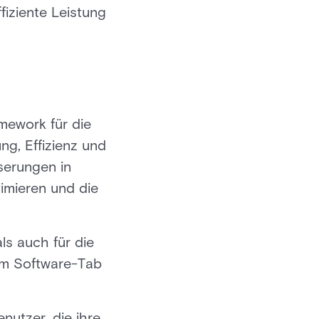
fiziente Leistung
mework für die
ng, Effizienz und
serungen in
timieren und die
s auch für die
em Software-Tab
enutzer, die ihre