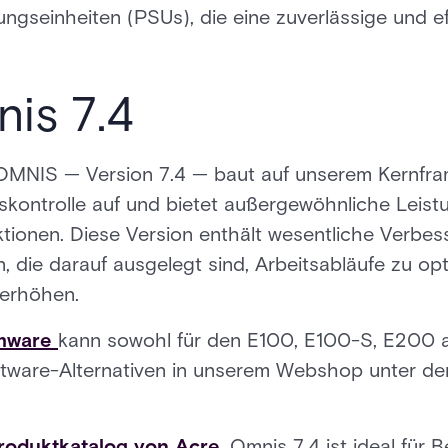
ungseinheiten (PSUs), die eine zuverlässige und ef
is 7.4
OMNIS — Version 7.4 — baut auf unserem Kernfra
skontrolle auf und bietet außergewöhnliche Leistu
ktionen. Diese Version enthält wesentliche Verbes
 die darauf ausgelegt sind, Arbeitsabläufe zu op
 erhöhen.
mware
kann sowohl für den E100, E100-S, E200 al
tware-Alternativen in unserem Webshop unter d
roduktkatalog von Acre
, Omnis 7.4 ist ideal für B