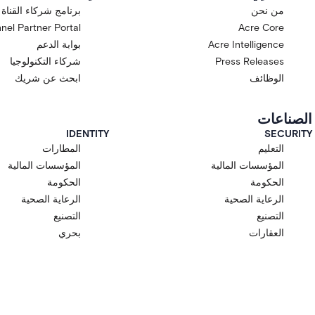
من نحن
برنامج شركاء القناة
nel Partner Portal
Acre Core
Acre Intelligence
بوابة الدعم
Press Releases
شركاء التكنولوجيا
الوظائف
ابحث عن شريك
الصناعات
IDENTITY
SECURITY
التعليم
المطارات
المؤسسات المالية
المؤسسات المالية
الحكومة
الحكومة
الرعاية الصحية
الرعاية الصحية
التصنيع
التصنيع
العقارات
بحري