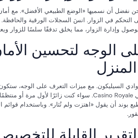
التحكم في الزوار. انسَ السجلات الورقية والحافظة. ت
صول وإدارة الزوار، مما يخلق تدفقًا سلسًا للزوار وي
على الوجه لتحسين الأما
المنزل
وادي السيليكون. مع ميزات التعرف على الوجه، ستكون
أكثر سلاسة من المارتيني في Casino Royale. سواء كنت زائرًا ل
بوند أن يقول «اهتزت ولم تُثار». وباستخدام قوائم ال
ور.