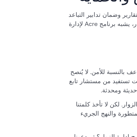
المعلومات. مع Acre، يمكنك تخصيص التقارير وضمان تدابير التباعد
الاجتماعي وحتى اتخاذ إجراءات استباقية في حالة حوادث تتبع جهات الاتصال. باختصار، يشبه برنامج Acre لإدارة
 بالنسبة للأمن. لا يُنصح
نت تستفيد من مستشار تابع
حديثة ومحدثة.
ار. لكن لا تأخذ كلمتنا
متطورة والنهج الجريء
دارة الزوار؟ ثم دعونا