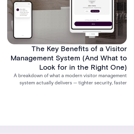
The Key Benefits of a Visitor
Management System (And What to
Look for in the Right One)
A breakdown of what a modern visitor management
system actually delivers — tighter security, faster
check-in, audit-ready compliance, and better visitor
experience — plus what separates a real enterprise
solution from a basic sign-in app.