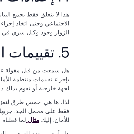
الزوار وجود وكيل سري في م
5. تقييمات الأمن المادي العادية
هل سمعت من قبل مقولة «التغ
بإجراء تقييمات منتظمة للأم
لجهة خارجية أو تقوم بذلك دا
لذا، ها هي. خمس طرق لتعزيز
فقط على محمل الجد. جربها ب
للأمان. إليك
مثال
لما فعلناه 
هل أنت مستعد للترحيب بالس