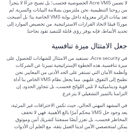
لا تضمن Acre VMS الخصوصية فحسب؛ بل تصبح جزءًا لا يتجزأ
من روحنا التنظيمية. نحن ملتزمون بسلامة البيانات والسرية. لم
تعد بيانات الزائر معزولة داخل بوابة VMS الخاصة بنا؛ بل أصبحت
موردًا قيمًا لاتخاذ القرارات الاستراتيجية. من تخصيص الموارد إلى
تحديد الأنماط، فإنه يوفر رؤى قابلة للتنفيذ تقود نجاحنا.
جعل الامتثال ميزة تنافسية
في Acre security، نستفيد من الامتثال للشهادات للحصول على
ميزة تنافسية. هذه الخطوة الإستراتيجية تميزنا عن الشركات
وأنظمة الأمان التي تستقر على الحد الأدنى من المعايير. نحن
نطمح إلى التفوق عليهم، مما يجعل نظام VMS الخاص بنا أداة
قوية وديناميكية لا تلبي اللوائح فحسب، بل تتجاوز الحدود. إن
التزامنا بالتميز التشغيلي لا يتزعزع.
في المشهد المهني الحالي، حيث تكمن الاختراقات غير المرئية،
يعد وجود حل VMS محكم أمرًا بالغ الأهمية. فهي لا تخفف
المخاطر فحسب، بل تعزز أيضًا سمعتنا كشريك آمن وموثوق.
يمكن لمتخصصي الأمن لدينا العمل بثقة، مع العلم أن الأدوات