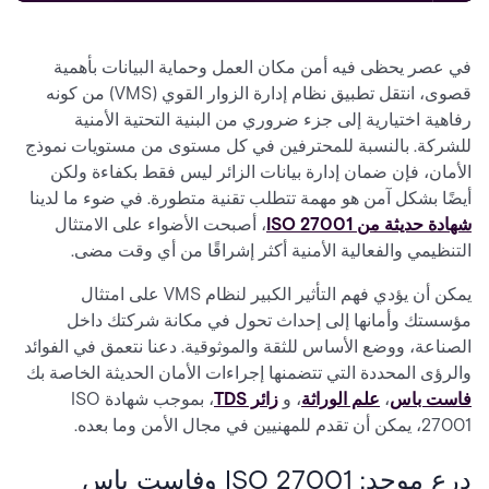
في عصر يحظى فيه أمن مكان العمل وحماية البيانات بأهمية
قصوى، انتقل تطبيق نظام إدارة الزوار القوي (VMS) من كونه
رفاهية اختيارية إلى جزء ضروري من البنية التحتية الأمنية
للشركة. بالنسبة للمحترفين في كل مستوى من مستويات نموذج
الأمان، فإن ضمان إدارة بيانات الزائر ليس فقط بكفاءة ولكن
أيضًا بشكل آمن هو مهمة تتطلب تقنية متطورة. في ضوء ما لدينا
شهادة حديثة من ISO 27001
، أصبحت الأضواء على الامتثال
التنظيمي والفعالية الأمنية أكثر إشراقًا من أي وقت مضى.
يمكن أن يؤدي فهم التأثير الكبير لنظام VMS على امتثال
مؤسستك وأمانها إلى إحداث تحول في مكانة شركتك داخل
الصناعة، ووضع الأساس للثقة والموثوقية. دعنا نتعمق في الفوائد
والرؤى المحددة التي تتضمنها إجراءات الأمان الحديثة الخاصة بك
فاست باس
،
علم الوراثة
، و
زائر TDS
، بموجب شهادة ISO
27001، يمكن أن تقدم للمهنيين في مجال الأمن وما بعده.
درع موحد: ISO 27001 وفاست باس