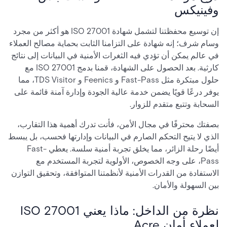
وفينيكس
إن توسيع محفظتنا لتشمل شهادة ISO 27001 هو أكثر من مجرد
وسام شرف؛ إنه شهادة على التزامنا الثابت بحماية مصالح العملاء
في عالم يمكن أن تؤدي فيه الثغرات الأمنية في البيانات إلى نتائج
كارثية. بعد الحصول على الشهادة، قمنا بدمج ISO 27001 مع
حلول مبتكرة مثل Fast-Pass و Feenics و TDS Visitor، مما
يوفر درعًا قويًا يضمن خدمة عالية الجودة وإدارة آمنة قائمة على
السحابة وتتبع متقدم للزوار.
بصفتك محترفًا في مجال الأمن، فأنت تدرك أهمية هذا التقارب،
الذي لا يتيح التحكم الصارم في البيانات وإدارتها فحسب، بل يبسط
أيضًا رحلة الزائر، مما يخلق تجربة أمنية سلسة. يعطي Fast-
Pass، على وجه الخصوص، الأولوية لتجربة المستخدم مع
الاستفادة من القدرات الأمنية لأنظمتنا المتوافقة، وتحقيق التوازن
بين السهولة والأمان.
نظرة من الداخل: ماذا يعني ISO 27001
لعملاء أمان Acre