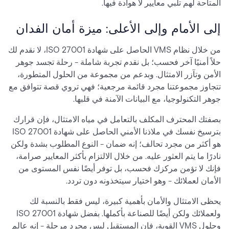
المتاحة لهم تلبي معايير لا هوادة فيها.
إلى الأمام وإلى الأعلى: ميزة أمان الفدان
من خلال نظام VMS الحاصل على شهادة ISO 27001، لا نقدم لك
حلاً أمنيًا آخر فحسب؛ بل نقدم تجربة شاملة - رحلة تجسد جوهر
الأمن وتآزر الامتثال. وبدعم من مجموعة من الحلول المتطورة،
تتجاوز مجموعتنا مجرد قائمة مرجعية؛ فهي تروي قصة تتوافق مع
جوهر التكنولوجيا، مع البيانات الآمنة في قلبها.
بصفتك المحترف المكلف بالتعامل في مياه الامتثال، فإن قرارك
بترسيخ نفسك في ملاذنا الأمني الحاصل على شهادة ISO 27001
هو أكثر من مجرد تحالف؛ إنه ضمان - النوع المطلوب بشدة ولكن
نادرًا ما يتم العثور عليه. من خلال الالتزام بأكثر المعايير صرامة،
فإنك لا تؤمن مركزك فحسب، بل توفر أيضًا نفس المستوى من
الأمان لعملائك - وهو اختيار سيتخذونه دون تردد.
يحظى الامتثال والأمان بأهمية كبيرة، ليس فقط بالنسبة لك
ولعملائك ولكن أيضًا للصناعة بأكملها. بفضل شهادة ISO 27001
وحلول VMS القوية، فإن المستقبل ليس مجرد مرحلة - إنه عالم