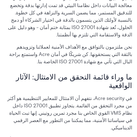
معالجة البيانات داخل نظامنا البيئي قد تمت إدارتها بدقة وتخضع
للتدقيق المستمر، مما يضمن السرية والنزاهة في كل خطوة.
بالنسبة لأولئك الذين يتسمون بالدقة في اختيار الشركاء أو دمج
الحلول، تُعد شهادة ISO 27001 بمثابة ختم أمان - وهو دليل على
الدقة والاستقامة التي تلتزم بها أنظمتنا.
نحن ملتزمون بالتوافق مع الأهداف الأمنية لعملائنا وتزويدهم
بالثقة التي يستحقونها. كن شريكًا في أمان Acre واستمتع براحة
البال التي تأتي مع شهادة ISO 27001 الخاصة بنا.
ما وراء قائمة التحقق من الامتثال: الآثار
الواقعية
في Acre security، نتفهم أن الامتثال للمعايير التنظيمية هو أكثر
من مجرد التحقق من القائمة. يتجاوز تطبيق ISO 27001 داخل
نظام VMS القوي الخاص بنا مجرد تمرين روتيني. إنها تبث الحياة
في سياساتنا الأمنية، مما يمكننا من التطور مع العصر الرقمي
الديناميكي.