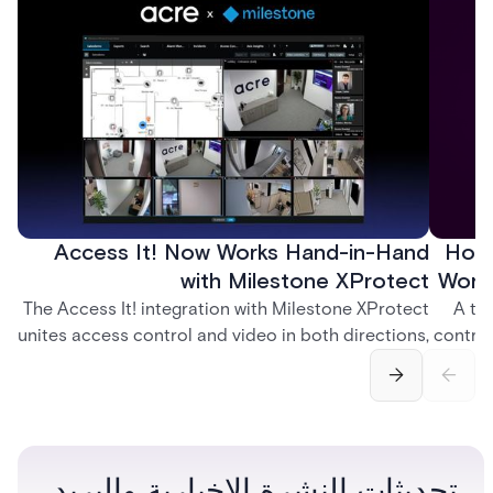
Access It! Now Works Hand-in-Hand
How 
with Milestone XProtect
Work
The Access It! integration with Milestone XProtect
A te
unites access control and video in both directions,
control
letting operators verify events with footage and
crea
command doors and devices from a single
fingerp
interface.
and
تحديثات النشرة الإخبارية والبريد