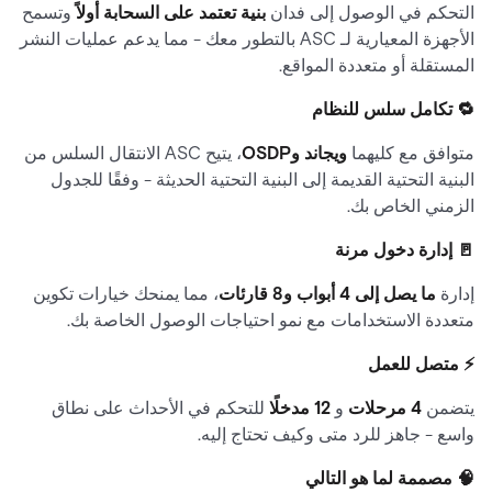
التحكم في الوصول إلى فدان
بنية تعتمد على السحابة أولاً
وتسمح
الأجهزة المعيارية لـ ASC بالتطور معك - مما يدعم عمليات النشر
المستقلة أو متعددة المواقع.
🔁 تكامل سلس للنظام
متوافق مع كليهما
ويجاند وOSDP
، يتيح ASC الانتقال السلس من
البنية التحتية القديمة إلى البنية التحتية الحديثة - وفقًا للجدول
الزمني الخاص بك.
🚪 إدارة دخول مرنة
إدارة
ما يصل إلى 4 أبواب و8 قارئات
، مما يمنحك خيارات تكوين
متعددة الاستخدامات مع نمو احتياجات الوصول الخاصة بك.
⚡ متصل للعمل
يتضمن
4 مرحلات
و
12 مدخلًا
للتحكم في الأحداث على نطاق
واسع - جاهز للرد متى وكيف تحتاج إليه.
🧠 مصممة لما هو التالي