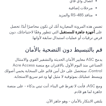
اتصال واي فاي
مرحلات إضافية
منافذ RS-485 والمزيد
تضمن هذه المرونة المعيارية أنك لن تكون محاصرًا أبدًا. تحصل
على
أجهزة جاهزة للمستقبل
التي تتطور وفقًا لاحتياجاتك، دون
فرض ترقيات أو عمليات استبدال سابقة لأوانها.
قم بالتبسيط دون التضحية بالأمان
يدمج ASC معايير الأمان الحديثة والتشفير القوي والامتثال
الصناعي منذ اليوم الأول. بالاقتران مع منصة Acre Access
Control، ستحصل على حل آمن قائم على السحابة يحمي أصولك
ويبسط عملياتك بموثوقية لا مثيل لها ودعم سريع الاستجابة.
ومع ASC، فأنت لا تفرط في البناء. أنت تبني بذكاء - على منصة
جاهزة لما هو قادم.
يلتقي الابتكار بالأمان - وهو جاهز الآن.