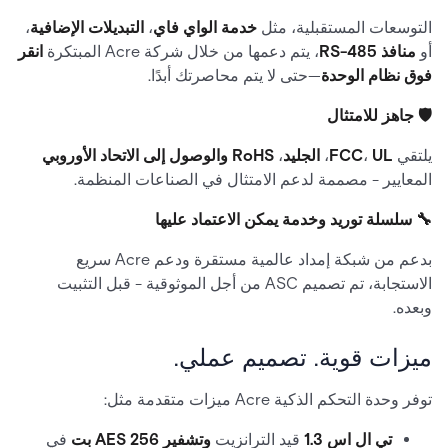
التوسعات المستقبلية، مثل
خدمة الواي فاي
،
التبديلات الإضافية
،
أو
منافذ RS-485
، يتم دعمها من خلال شركة Acre المبتكرة
انقر
فوق نظام الوحدة
—حتى لا يتم محاصرتك أبدًا.
🛡 جاهز للامتثال
يلتقي
UL
،
FCC
،
الجليد
،
RoHS والوصول إلى الاتحاد الأوروبي
المعايير - مصممة لدعم الامتثال في الصناعات المنظمة.
🔧 سلسلة توريد وخدمة يمكن الاعتماد عليها
بدعم من شبكة إمداد عالمية مستقرة ودعم Acre سريع
الاستجابة، تم تصميم ASC من أجل الموثوقية - قبل التثبيت
وبعده.
ميزات قوية. تصميم عملي.
توفر وحدة التحكم الذكية Acre ميزات متقدمة مثل:
تي ال اس 1.3
قيد الترانزيت
وتشفير AES 256 بت
في