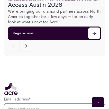
Access Austin 2026
ISC East 2026
GSX 2026
AUGUST 13, 2026
2:00 PM
CST
CONFERENZE CON I PARTNER
We're bringing our diamond partners across North
Sonoma Roadshow
America together for a few days — for an early
Register now
Register now
Head to Sonoma for a day behind the wheel of
look at what's next for Acre.
exotic cars, a race on a private airstrip, and
discussions on the cutting edge of security.
Register now
Register now
Email address
*