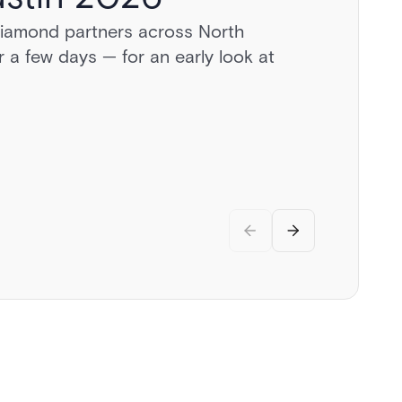
diamond partners across North
a day behind the wheel of exotic
 a few days — for an early look at
vate airstrip, and discussions on the
.
rity.