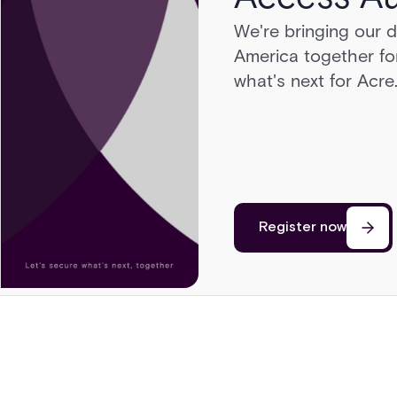
We're bringing our 
Head to Sonoma for 
America together for
cars, a race on a pri
what's next for Acre
cutting edge of secu
Register now
Register now
Register now