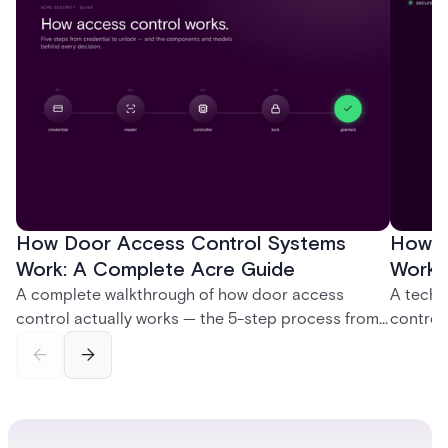
How Door Access Control Systems
How B
Work: A Complete Acre Guide
Works
A complete walkthrough of how door access
A techn
control actually works — the 5-step process from
control
credential swipe to unlock, the four core hardware
creatio
and software components, and the access control
fingerpr
models (DAC, MAC, RBAC, ABAC) that determine
and wha
who gets in where.
across 