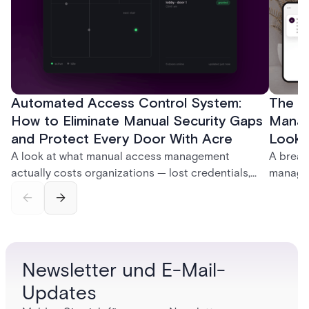
Automated Access Control System:
The Ke
How to Eliminate Manual Security Gaps
Manag
and Protect Every Door With Acre
Look f
A look at what manual access management
A break
actually costs organizations — lost credentials,
managem
incomplete audit trails, and wasted security hours
securit
— and how Acre's automated access control
and bet
platforms close those gaps without forcing a full
separat
infrastructure overhaul.
sign-in 
Newsletter und E-Mail-
Updates