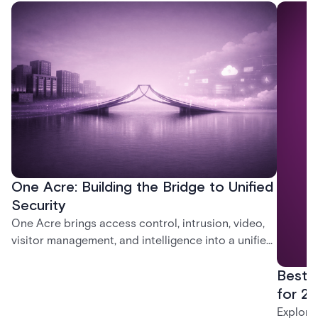
One Acre: Building the Bridge to Unified
Security
One Acre brings access control, intrusion, video,
visitor management, and intelligence into a unified
platform—creating a practical path from today’s
Best 
systems to a more connected, cloud-enabled
future.
for 20
Explore