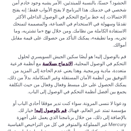
الحشود؟ حسنًا، بالنسبة للمبتدئين، الأمر يشبه وجود خادم أمن
شخصي في خدمتك. هذا البرنامج لا يفتح الأبواب فقط؛ إنه يفتح
الاحتمالات. إنه خط برامج التحكم في الوصول الداخلي الأكثر
تقدمًا وسهولة في الاستخدام في الصناعة، والمصممة لتمنحك
الاستفادة الكاملة من نظامك. ومن خلال نهج «ما تشتريه، وما
تجربه، وما تطبقه»، يمكنك التأكد من حصولك على قيمة مقابل
أموالك.
قم بالوصول إليه! هو أيضًا سكين الجيش السويسري لحلول
التحكم في الوصول المحلية،
الاندماج بسلاسة
مع أنظمة فرعية
متعددة، مادية وبرمجية. وهذا يعني عدم الحاجة إلى المزيد من
التوفيق بين أنظمة الأمان المستقلة وغير المتكاملة. بدلاً من ذلك،
يمكنك الحصول على حل مبسط وفعال وفعال من حيث التكلفة
يجمع بين أفضل أنظمة التحكم في الوصول إلى الباب.
ودعونا لا ننسى المرونة. سواء كنت تدير موقعًا أحادي الباب أو
مؤسسة تمتد عبر العالم، فهناك
قم بالوصول إليه!
خيار لك.
بالإضافة إلى ذلك، من خلال برنامجنا الذي يعمل على أجهزة
Mercury غير المملوكة والمتوفر في كل من التراخيص القياسية