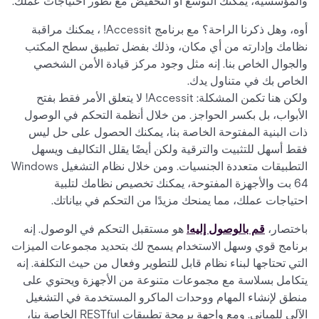
والمؤسسية، يمكنك التوسع أو التخفيض مع تطور احتياجات عملك.
أوه، وهل ذكرنا الراحة؟ مع برنامج Accessit! ، يمكنك مراقبة
نظامك وإدارته من أي مكان، وذلك بفضل تطبيق سطح المكتب
والجوال الخاص بنا. إنه مثل وجود مركز قيادة الأمن الشخصي
الخاص بك في متناول يدك.
ولكن هنا تكمن المشكلة: Accessit! لا يتعلق الأمر فقط بفتح
الأبواب، بل بكسر الحواجز. من خلال أنظمة التحكم في الوصول
ذات البنية المفتوحة الخاصة بنا، يمكنك الحصول على حل ليس
فقط أسهل للتثبيت والترقية ولكن أيضًا يقلل التكاليف ويسهل
التطبيقات متعددة الجنسيات. ومن خلال نظام التشغيل Windows
64 بت والأجهزة المفتوحة، يمكنك تخصيص نظامك لتلبية
احتياجات عملك، مما يمنحك مزيدًا من التحكم في بياناتك.
باختصار،
قم بالوصول إليه!
هو مستقبل التحكم في الوصول. إنه
برنامج قوي وسهل الاستخدام يسمح لك بتحديد مجموعات الميزات
التي تحتاجها لبناء نظام قابل للتطوير وفعال من حيث التكلفة. إنه
يتكامل بسلاسة مع مجموعات متنوعة من الأجهزة ويحتوي على
منطق لإنشاء المهام ووحدات الماكرو المستخدمة في التشغيل
الآلي للمباني. ومع واجهة برمجة تطبيقات RESTful الخاصة بنا،