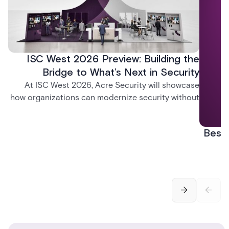
ISC West 2026 Preview: Building the
Bridge to What’s Next in Security
At ISC West 2026, Acre Security will showcase
how organizations can modernize security without
disruption. From trusted on-premises platforms to
the unified One Acre ecosystem, Acre Bridge
Best 
creates a practical path between today’s systems
and tomorrow’s cloud-enabled security
environment.
securi
ala