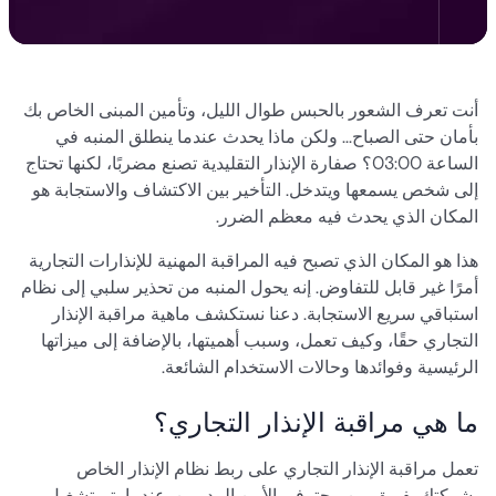
أنت تعرف الشعور بالحبس طوال الليل، وتأمين المبنى الخاص بك
بأمان حتى الصباح... ولكن ماذا يحدث عندما ينطلق المنبه في
الساعة 03:00؟ صفارة الإنذار التقليدية تصنع مضربًا، لكنها تحتاج
إلى شخص يسمعها ويتدخل. التأخير بين الاكتشاف والاستجابة هو
المكان الذي يحدث فيه معظم الضرر.
هذا هو المكان الذي تصبح فيه المراقبة المهنية للإنذارات التجارية
أمرًا غير قابل للتفاوض. إنه يحول المنبه من تحذير سلبي إلى نظام
استباقي سريع الاستجابة. دعنا نستكشف ماهية مراقبة الإنذار
التجاري حقًا، وكيف تعمل، وسبب أهميتها، بالإضافة إلى ميزاتها
الرئيسية وفوائدها وحالات الاستخدام الشائعة.
ما هي مراقبة الإنذار التجاري؟
تعمل مراقبة الإنذار التجاري على ربط نظام الإنذار الخاص
بشركتك بفريق من محترفي الأمن المدربين. عندما يتم تشغيل