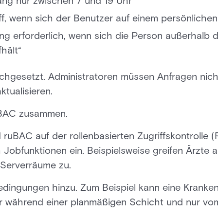
ang nur zwischen 7 und 19 Uhr“
ff, wenn sich der Benutzer auf einem persönlichen
ng erforderlich, wenn sich die Person außerhalb d
hält“
rchgesetzt. Administratoren müssen Anfragen nic
tualisieren.
RBAC zusammen.
d ruBAC auf der rollenbasierten Zugriffskontroll
 Jobfunktionen ein. Beispielsweise greifen Ärzte
 Serverräume zu.
edingungen hinzu. Zum Beispiel kann eine Krank
r während einer planmäßigen Schicht und nur v