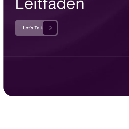
Leitfaden
Let’s Talk