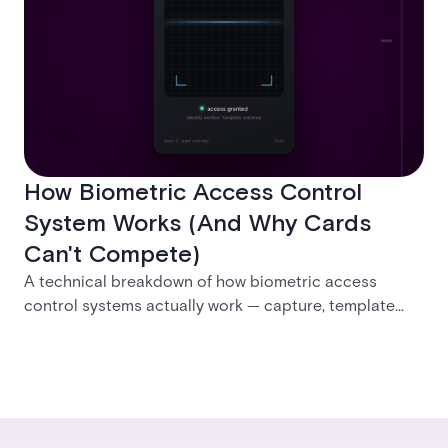
How Biometric Access Control
System Works (And Why Cards
Can't Compete)
A technical breakdown of how biometric access
control systems actually work — capture, template
creation, storage, and matching — plus a look at
fingerprint, facial, iris, and palm vein technologies, and
what it takes to deploy biometrics reliably across an
enterprise.