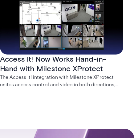
Access It! Now Works Hand-in-
Hand with Milestone XProtect
The Access It! integration with Milestone XProtect
unites access control and video in both directions,
letting operators verify events with footage and
command doors and devices from a single interface.