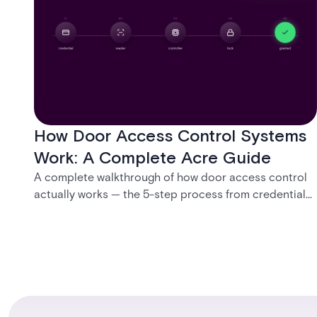
How Door Access Control Systems
Work: A Complete Acre Guide
A complete walkthrough of how door access control
actually works — the 5-step process from credential
swipe to unlock, the four core hardware and software
components, and the access control models (DAC,
MAC, RBAC, ABAC) that determine who gets in where.