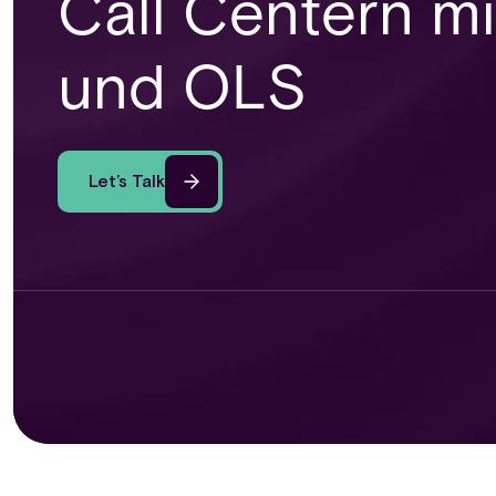
Call Centern mi
und OLS
Let’s Talk