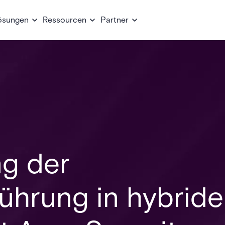
ösungen
Ressourcen
Partner
ng der
hrung in hybrid