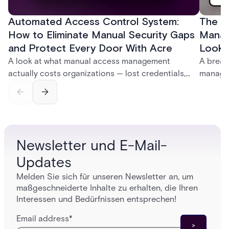
Automated Access Control System:
The Ke
How to Eliminate Manual Security Gaps
Manag
and Protect Every Door With Acre
Look f
A look at what manual access management
A break
actually costs organizations — lost credentials,
managem
incomplete audit trails, and wasted security hours
securit
— and how Acre's automated access control
and bet
platforms close those gaps without forcing a full
separat
infrastructure overhaul.
sign-in 
Newsletter und E-Mail-
Updates
Melden Sie sich für unseren Newsletter an, um
maßgeschneiderte Inhalte zu erhalten, die Ihren
Interessen und Bedürfnissen entsprechen!
Email address
*