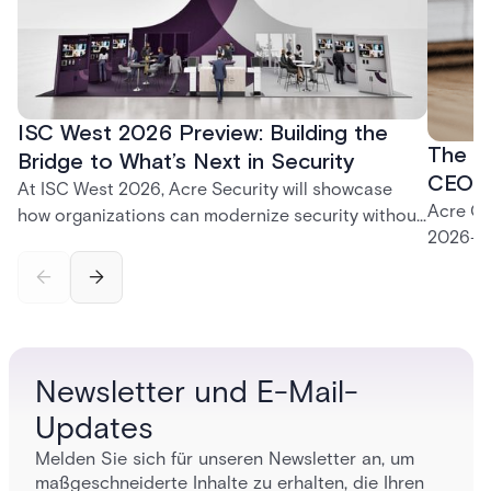
ISC West 2026 Preview: Building the
The P
Bridge to What’s Next in Security
CEO K
At ISC West 2026, Acre Security will showcase
Acre CE
how organizations can modernize security without
2026—fr
disruption. From trusted on-premises platforms to
support
the unified One Acre ecosystem, Acre Bridge
long-te
creates a practical path between today’s systems
and tomorrow’s cloud-enabled security
environment.
Newsletter und E-Mail-
Updates
Melden Sie sich für unseren Newsletter an, um
maßgeschneiderte Inhalte zu erhalten, die Ihren